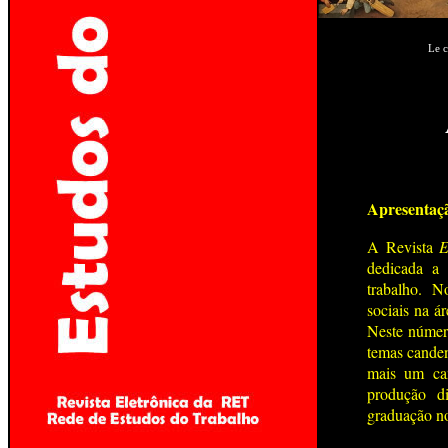
Le c
Apresentaç
A Revista
E
dedicada a 
trabalho. 
sociais na ár
Neste númer
temas canden
mais um can
produção di
graduação no