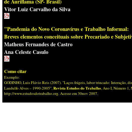
de Auriflama (SP- Brasil)
Vitor Luiz Carvalho da Silva
uiz Carvalho da Silv
"Pandemia do Novo Coronavírus e Trabalho Informal:
Breves elementos conceituais sobre Precariado e Subjet
Matheus Fernandes de Castro
Ana Celeste Casulo
Como citar
Exemplo:
GODINHO, Luis Flávio Reis (2007). "Laços frágeis, labor trincado: Interação, dis
Revista Estudos do Trabalho
Landulfo Alves – 1990-2005",
, Ano I, Número 1,
http://www.estudosdotrabalho.org. Acesso em 30nov 2007.