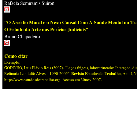
Rafaela Semíramis Suiron
"O Assédio Moral e o Nexo Causal Com A Saúde Mental no Tr
O Estado da Arte nas Perícias Judiciais"
Bruno Chapadeiro
Como citar
Exemplo:
GODINHO, Luis Flávio Reis (2007). "Laços frágeis, labor trincado: Interação, dis
Revista Estudos do Trabalho
Refinaria Landulfo Alves – 1990-2005",
, Ano I, 
http://www.estudosdotrabalho.org. Acesso em 30nov 2007.